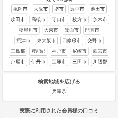
亀岡市
大阪市
堺市
豊中市
池田市
吹田市
高槻市
守口市
枚方市
茨木市
寝屋川市
大東市
箕面市
門真市
摂津市
東大阪市
四條畷市
交野市
三島郡
豊能郡
神戸市
尼崎市
西宮市
芦屋市
伊丹市
宝塚市
三田市
川辺郡
検索地域を広げる
兵庫県
実際に利用された会員様の口コミ