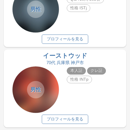
性格 ISTj
男性
プロフィールを見る
イーストウッド
70代 兵庫県 神戸市
本人証
クレ証
性格 INTp
男性
プロフィールを見る