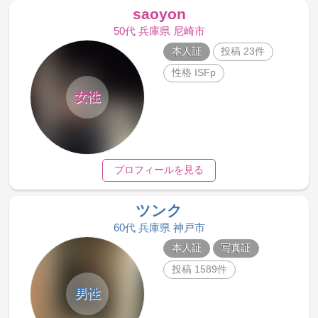
saoyon
50代 兵庫県 尼崎市
本人証
投稿 23件
性格 ISFp
女性
プロフィールを見る
ツンク
60代 兵庫県 神戸市
本人証
写真証
投稿 1589件
男性