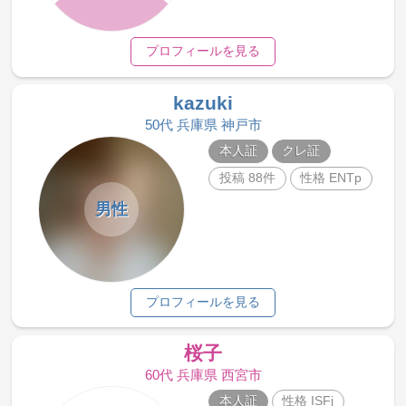
プロフィールを見る
kazuki
50代 兵庫県 神戸市
本人証
クレ証
投稿 88件
性格 ENTp
男性
プロフィールを見る
桜子
60代 兵庫県 西宮市
本人証
性格 ISFj