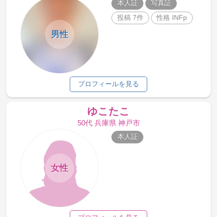
本人証
写真証
投稿 7件
性格 INFp
男性
プロフィールを見る
ゆこたこ
50代 兵庫県 神戸市
本人証
女性