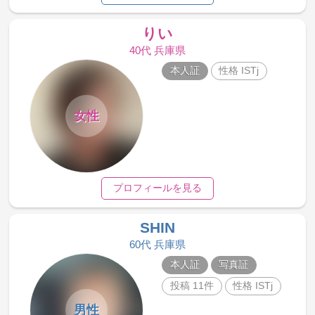
りい
40代 兵庫県
本人証
性格 ISTj
女性
プロフィールを見る
SHIN
60代 兵庫県
本人証
写真証
投稿 11件
性格 ISTj
男性