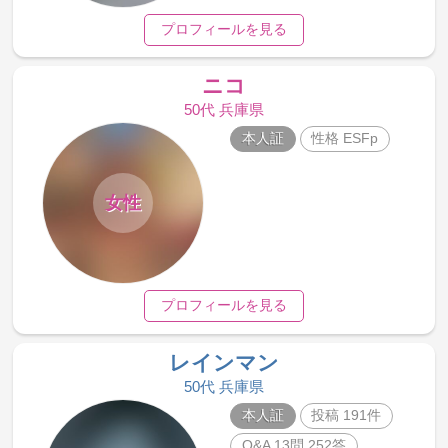
プロフィールを見る
ニコ
50代 兵庫県
本人証
性格 ESFp
女性
プロフィールを見る
レインマン
50代 兵庫県
本人証
投稿 191件
Q&A 13問 252答