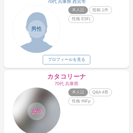
70代 兵庫県 西宮市
本人証
投稿 1件
性格 ESFj
男性
プロフィールを見る
カタコリーナ
70代 兵庫県
本人証
Q&A 4答
性格 INFp
女性