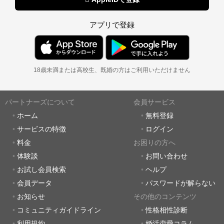
アプリで登録
18歳未満または高校生、既婚の方はご利用いただけません
パートナーズについて
会員サービス
ホーム
無料登録
サービスの特徴
ログイン
料金
お困りの方へ
体験談
お問い合わせ
お試し会員検索
ヘルプ
会員データ
パスワードが解らない
お知らせ
その他のコンテンツ
コミュニティガイドライン
性格相性診断
利用規約
婚活恋愛コラム