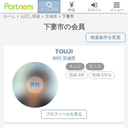
お試し検索
料金
ログイン
メニュー
ホーム
お試し検索
茨城県
下妻市
下妻市の会員
検索条件を変更
TOUJI
60代 茨城県
本人証
収入証
投稿 4件
性格 ESTp
男性
プロフィールを見る