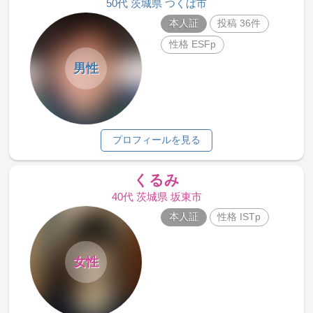
50代 茨城県 つくば市
本人証
投稿 36件
性格 ESFp
男性
プロフィールを見る
くるみ
40代 茨城県 坂東市
本人証
性格 ISTp
女性