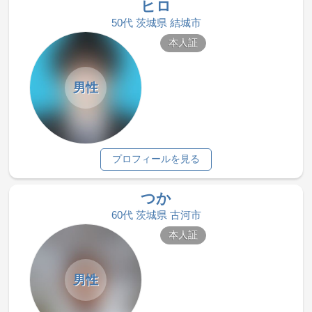
ヒロ
50代 茨城県 結城市
本人証
男性
プロフィールを見る
つか
60代 茨城県 古河市
本人証
男性