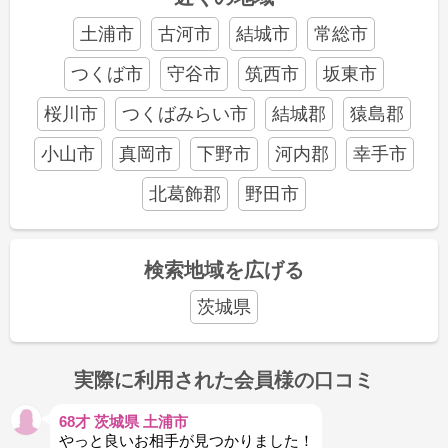
土浦市
古河市
結城市
常総市
つくば市
守谷市
筑西市
坂東市
桜川市
つくばみらい市
結城郡
猿島郡
小山市
真岡市
下野市
河内郡
幸手市
北葛飾郡
野田市
検索地域を広げる
茨城県
実際に利用された会員様の口コミ
68才 茨城県 土浦市
やっと良いお相手が見つかりました！