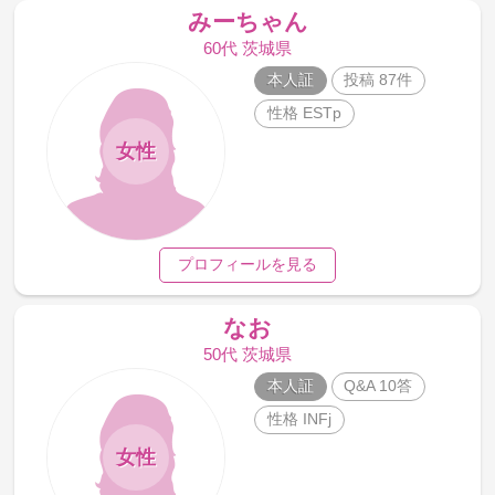
みーちゃん
60代 茨城県
本人証
投稿 87件
性格 ESTp
女性
プロフィールを見る
なお
50代 茨城県
本人証
Q&A 10答
性格 INFj
女性