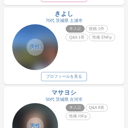
きよし
70代 茨城県 土浦市
本人証
投稿 1件
Q&A 1答
性格 ENFp
男性
プロフィールを見る
マサヨシ
50代 茨城県 古河市
本人証
Q&A 8答
性格 ISFp
男性