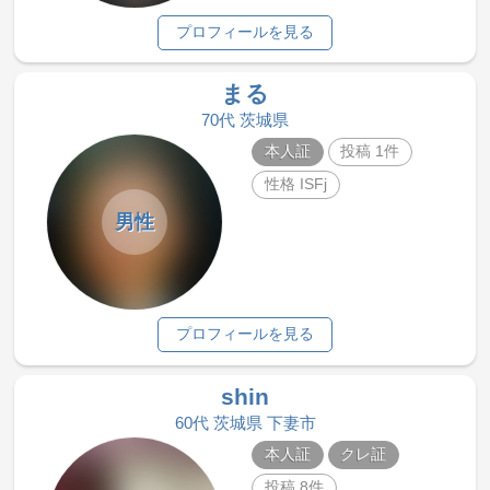
プロフィールを見る
まる
70代 茨城県
本人証
投稿 1件
性格 ISFj
男性
プロフィールを見る
shin
60代 茨城県 下妻市
本人証
クレ証
投稿 8件