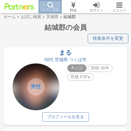
お試し検索
料金
ログイン
メニュー
ホーム
お試し検索
茨城県
結城郡
結城郡の会員
検索条件を変更
まる
50代 茨城県 つくば市
本人証
投稿 36件
性格 ESFp
男性
プロフィールを見る