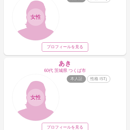
女性
プロフィールを見る
あき
60代 茨城県 つくば市
本人証
性格 ISTj
女性
プロフィールを見る