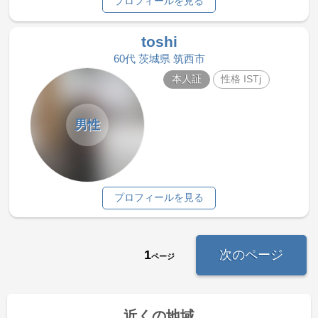
プロフィールを見る
toshi
60代 茨城県 筑西市
本人証
性格 ISTj
男性
プロフィールを見る
1
次のページ
ページ
近くの地域