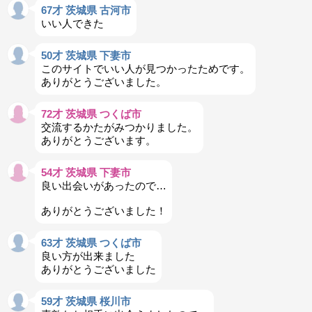
67才 茨城県 古河市
いい人できた
50才 茨城県 下妻市
このサイトでいい人が見つかったためです。
ありがとうございました。
72才 茨城県 つくば市
交流するかたがみつかりました。
ありがとうございます。
54才 茨城県 下妻市
良い出会いがあったので…
ありがとうございました！
63才 茨城県 つくば市
良い方が出来ました
ありがとうございました
59才 茨城県 桜川市