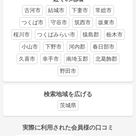
古河市
結城市
下妻市
常総市
つくば市
守谷市
筑西市
坂東市
桜川市
つくばみらい市
猿島郡
栃木市
小山市
下野市
河内郡
春日部市
久喜市
幸手市
南埼玉郡
北葛飾郡
野田市
検索地域を広げる
茨城県
実際に利用された会員様の口コミ