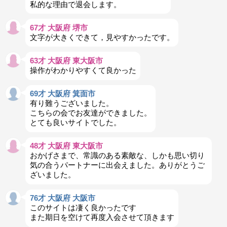
私的な理由で退会します。
67才 大阪府 堺市
文字が大きくできて，見やすかったです。
63才 大阪府 東大阪市
操作がわかりやすくて良かった
69才 大阪府 箕面市
有り難うございました。
こちらの会でお友達ができました。
とても良いサイトでした。
48才 大阪府 東大阪市
おかげさまで、常識のある素敵な、しかも思い切り
気の合うパートナーに出会えました。ありがとうご
ざいました。
76才 大阪府 大阪市
このサイトは凄く良かったです
また期日を空けて再度入会させて頂きます