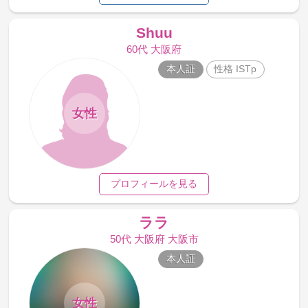
Shuu
60代 大阪府
本人証
性格 ISTp
女性
プロフィールを見る
ララ
50代 大阪府 大阪市
本人証
女性