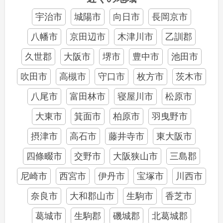
宇治市
城陽市
向日市
長岡京市
八幡市
京田辺市
木津川市
乙訓郡
久世郡
大阪市
堺市
豊中市
池田市
吹田市
高槻市
守口市
枚方市
茨木市
八尾市
富田林市
寝屋川市
松原市
大東市
箕面市
柏原市
羽曳野市
摂津市
高石市
藤井寺市
東大阪市
四條畷市
交野市
大阪狭山市
三島郡
尼崎市
西宮市
伊丹市
宝塚市
川西市
奈良市
大和郡山市
生駒市
香芝市
葛城市
生駒郡
磯城郡
北葛城郡