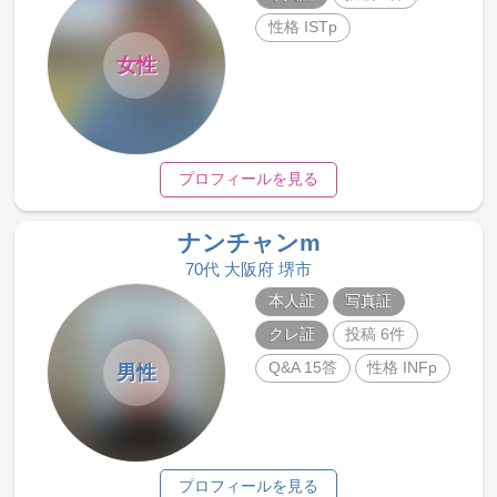
性格 ISTp
女性
プロフィールを見る
ナンチャンm
70代 大阪府 堺市
本人証
写真証
クレ証
投稿 6件
Q&A 15答
性格 INFp
男性
プロフィールを見る