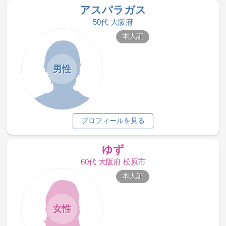
アスパラガス
50代 大阪府
本人証
男性
プロフィールを見る
ゆず
60代 大阪府 松原市
本人証
女性