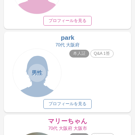
プロフィールを見る
park
70代 大阪府
本人証
Q&A 1答
男性
プロフィールを見る
マリーちゃん
70代 大阪府 大阪市