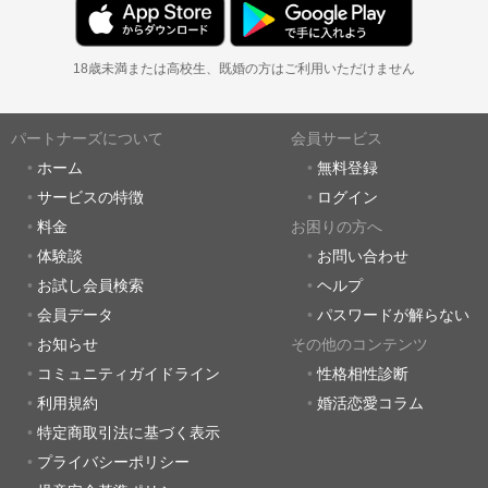
18歳未満または高校生、既婚の方はご利用いただけません
パートナーズについて
会員サービス
ホーム
無料登録
サービスの特徴
ログイン
料金
お困りの方へ
体験談
お問い合わせ
お試し会員検索
ヘルプ
会員データ
パスワードが解らない
お知らせ
その他のコンテンツ
コミュニティガイドライン
性格相性診断
利用規約
婚活恋愛コラム
特定商取引法に基づく表示
プライバシーポリシー