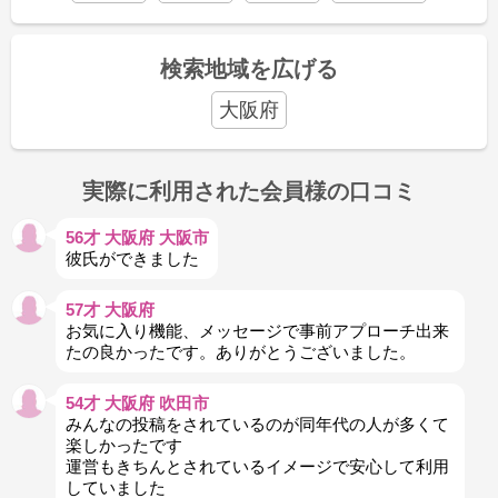
検索地域を広げる
大阪府
実際に利用された会員様の口コミ
56才 大阪府 大阪市
彼氏ができました
57才 大阪府
お気に入り機能、メッセージで事前アプローチ出来
たの良かったです。ありがとうございました。
54才 大阪府 吹田市
みんなの投稿をされているのが同年代の人が多くて
楽しかったです
運営もきちんとされているイメージで安心して利用
していました