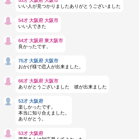
53才 大阪府 大阪市
いい人が見つかりましたありがとうございました
54才 大阪府 大阪市
いい人できた
64才 大阪府 東大阪市
良かったです。
75才 大阪府 大阪市
おかげ様で恋人が出来ました。
66才 大阪府 大阪市
ありがとうございました 彼が出来ました
53才 大阪府
楽しかったです。
本当に知り合えました。
ありがとう。
53才 大阪府