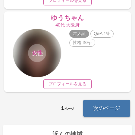
プロフィールを見る
ゆうちゃん
40代 大阪府
本人証
Q&A 4答
性格 ISFp
女性
プロフィールを見る
1
次のページ
ページ
近くの地域