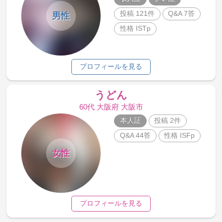
投稿 121件
Q&A 7答
男性
性格 ISTp
プロフィールを見る
うどん
60代 大阪府 大阪市
本人証
投稿 2件
Q&A 44答
性格 ISFp
女性
プロフィールを見る