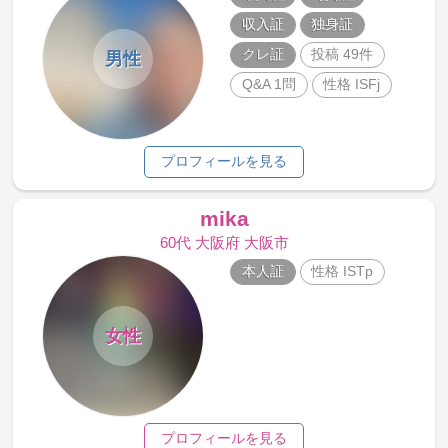
収入証
独身証
クレ証
投稿 49件
男性
Q&A 1問
性格 ISFj
プロフィールを見る
mika
60代 大阪府 大阪市
本人証
性格 ISTp
女性
プロフィールを見る