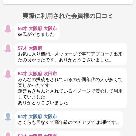
実際に利用された会員様の口コミ
56才 大阪府 大阪市
彼氏ができました
57才 大阪府
お気に入り機能、メッセージで事前アプローチ出来
たの良かったです。ありがとうございました。
54才 大阪府 吹田市
みんなの投稿をされているのが同年代の人が多くて
楽しかったです
運営もきちんとされているイメージで安心して利用
していました
ありがとうございました
64才 大阪府 大阪市
さくらも居なくて高年齢のマチアプでは1番です。