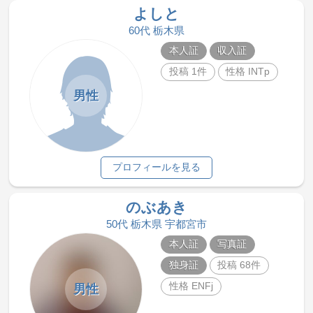
よしと
60代 栃木県
本人証
収入証
投稿 1件
性格 INTp
男性
プロフィールを見る
のぶあき
50代 栃木県 宇都宮市
本人証
写真証
独身証
投稿 68件
性格 ENFj
男性