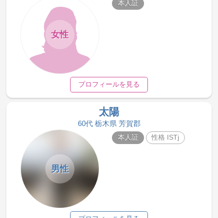
本人証
女性
プロフィールを見る
太陽
60代 栃木県 芳賀郡
本人証
性格 ISTj
男性