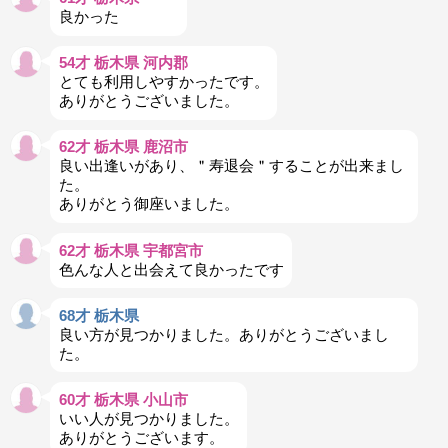
良かった
54才 栃木県 河内郡
とても利用しやすかったです。
ありがとうございました。
62才 栃木県 鹿沼市
良い出逢いがあり、＂寿退会＂することが出来まし
た。
ありがとう御座いました。
62才 栃木県 宇都宮市
色んな人と出会えて良かったです
68才 栃木県
良い方が見つかりました。ありがとうございまし
た。
60才 栃木県 小山市
いい人が見つかりました。
ありがとうございます。