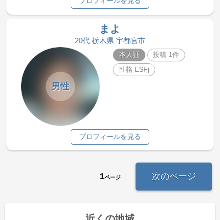
プロフィールを見る
まよ
20代 栃木県 宇都宮市
本人証
投稿 1件
性格 ESFj
男性
プロフィールを見る
1
次のページ
ページ
近くの地域