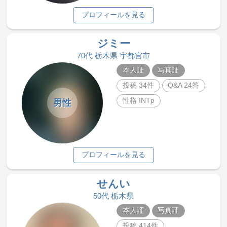
プロフィールを見る
ジミー
70代 栃木県 宇都宮市
本人証
写真証
投稿 34件
Q&A 24答
性格 INTp
男性
プロフィールを見る
せんい
50代 栃木県
本人証
写真証
投稿 414件