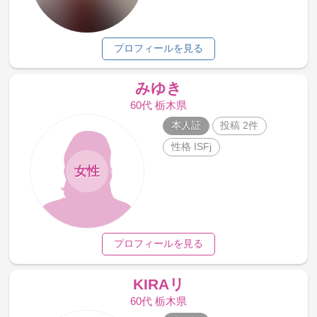
プロフィールを見る
みゆき
60代 栃木県
本人証
投稿 2件
性格 ISFj
女性
プロフィールを見る
KIRAリ
60代 栃木県