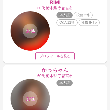
RIMI
60代 栃木県 宇都宮市
本人証
投稿 2件
Q&A 12答
性格 INTp
女性
プロフィールを見る
かっちゃん
60代 栃木県 宇都宮市
本人証
女性