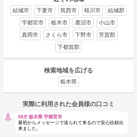
結城市
下妻市
筑西市
桜川市
結城郡
宇都宮市
栃木市
鹿沼市
小山市
真岡市
さくら市
下野市
芳賀郡
下都賀郡
検索地域を広げる
栃木県
実際に利用された会員様の口コミ
59才 栃木県 宇都宮市
最初からメッセージで送られて来るので安心信頼出
来ました。