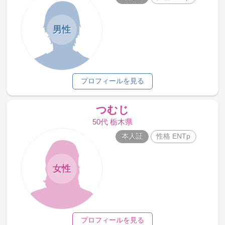
男性
プロフィールを見る
つむじ
50代 栃木県
本人証
性格 ENTp
女性
プロフィールを見る