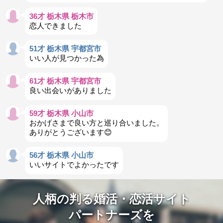
36才 栃木県 栃木市
恋人できました
51才 栃木県 宇都宮市
いい人が見つかった為
61才 栃木県 宇都宮市
良い出会いがありました
59才 栃木県 小山市
おかげさまで良い方と巡り合いました。
ありがとうございます😊
56才 栃木県 小山市
いいサイトでよかったです
人柄の判る婚活・恋活サイト
パートナーズを