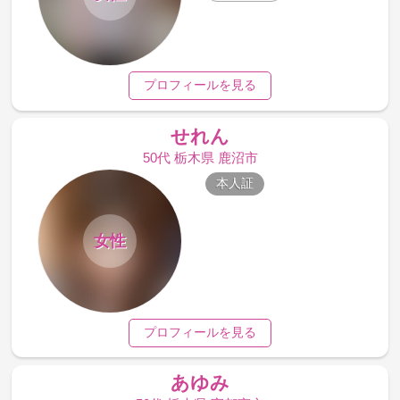
プロフィールを見る
せれん
50代 栃木県 鹿沼市
本人証
女性
プロフィールを見る
あゆみ