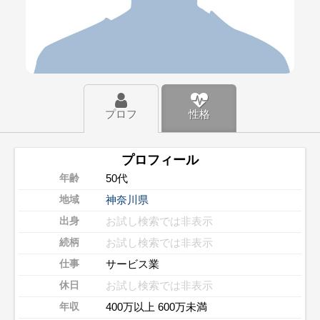
プロフ
性格
プロフィール
50代
年齢
神奈川県
地域
お試し検索では非表示
出身
お試し検索では非表示
続柄
サービス業
仕事
お試し検索では非表示
休日
400万以上 600万未満
年収