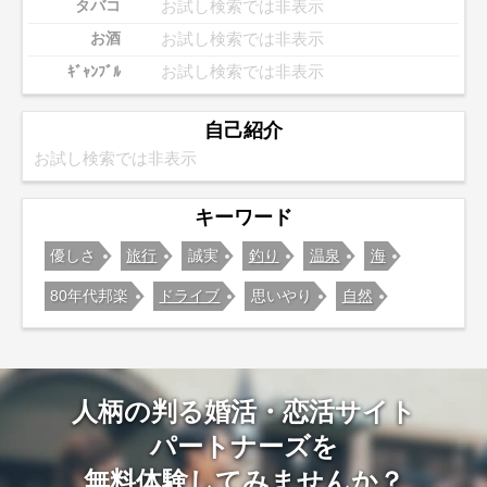
お試し検索では非表示
タバコ
お試し検索では非表示
お酒
お試し検索では非表示
ｷﾞｬﾝﾌﾞﾙ
自己紹介
お試し検索では非表示
キーワード
優しさ
旅行
誠実
釣り
温泉
海
80年代邦楽
ドライブ
思いやり
自然
人柄の判る婚活・恋活サイト
パートナーズを
無料体験してみませんか？