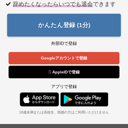
辞めたくなったらいつでも退会
できます
かんたん登録 (1分)
外部IDで登録
Googleアカウントで登録
 AppleIDで登録
アプリで登録
18歳未満または高校生、既婚の方はご利用いただけません