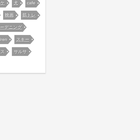
オケ
犬
cafe
映画
筋トレ
ガーデニング
dren
スキー
ンス
サルサ