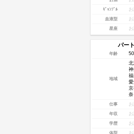
お
ｷﾞｬﾝﾌﾞﾙ
お
血液型
お
星座
パー
50
年齢
北
神
福
地域
愛
京
奈
お
仕事
お
年収
お
学歴
お
体型