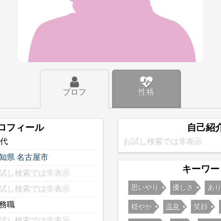
プロフ
性格
ロフィール
自己紹
0代
お試し検索では非表示
知県
名古屋市
キーワー
試し検索では非表示
思いやり
優しさ
あり
試し検索では非表示
務職
穏やか
温泉
笑顔
試し検索では非表示