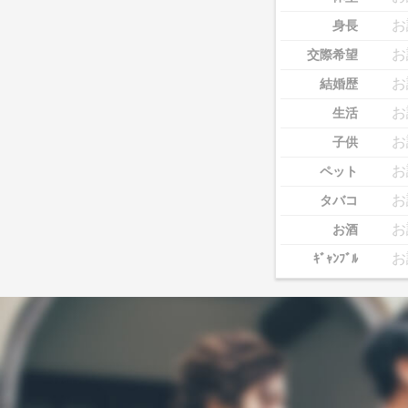
お
身長
お
交際希望
お
結婚歴
お
生活
お
子供
お
ペット
お
タバコ
お
お酒
お
ｷﾞｬﾝﾌﾞﾙ