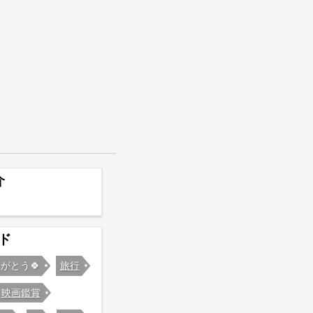
介
ド
がとう🍀
旅行
映画鑑賞