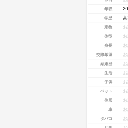
2
年収
高
学歴
お
宗教
お
体型
お
身長
お
交際希望
お
結婚歴
お
生活
お
子供
お
ペット
お
住居
お
車
お
タバコ
お
お酒