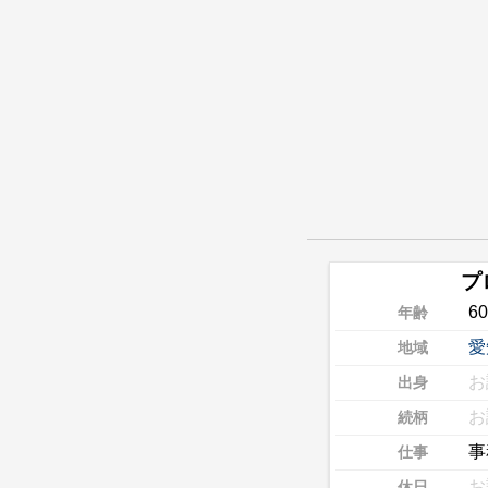
プ
6
年齢
愛
地域
お
出身
お
続柄
事
仕事
お
休日