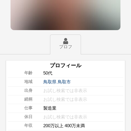
プロフ
プロフィール
50代
年齢
鳥取県
鳥取市
地域
お試し検索では非表示
出身
お試し検索では非表示
続柄
製造業
仕事
お試し検索では非表示
休日
200万以上 400万未満
年収