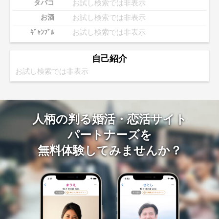
お試し検索では非表示
タバコ
お試し検索では非表示
お酒
お試し検索では非表示
ｷﾞｬﾝﾌﾞﾙ
自己紹介
お試し検索では非表示
人柄の判る婚活・恋活サイト
パートナーズを
無料体験してみませんか？