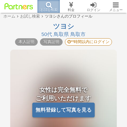
お試し検索
料金
ログイン
メニュー
ホーム
お試し検索
ツヨシさんのプロフィール
ツヨシ
50代 鳥取県 鳥取市
本人証明
写真証明
**時間以内にログイン
女性は完全無料で
ご利用いただけます
無料登録して写真を見る