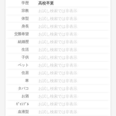
高校卒業
学歴
お試し検索では非表示
宗教
お試し検索では非表示
体型
お試し検索では非表示
身長
お試し検索では非表示
交際希望
お試し検索では非表示
結婚歴
お試し検索では非表示
生活
お試し検索では非表示
子供
お試し検索では非表示
ペット
お試し検索では非表示
住居
お試し検索では非表示
車
お試し検索では非表示
タバコ
お試し検索では非表示
お酒
お試し検索では非表示
ｷﾞｬﾝﾌﾞﾙ
お試し検索では非表示
血液型