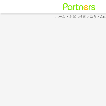
ホーム
お試し検索
ゆきさん