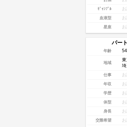
お
ｷﾞｬﾝﾌﾞﾙ
お
血液型
お
星座
パー
54
年齢
東
地域
埼
お
仕事
お
年収
お
学歴
お
体型
お
身長
お
交際希望