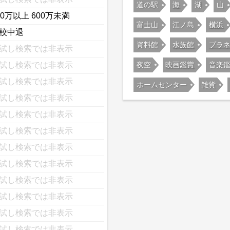
道の駅
海
湖
山
00万以上 600万未満
富士山
江ノ島
横浜
校中退
資料館
水族館
プラ
試し検索では非表示
夜空
映画鑑賞
音楽
試し検索では非表示
試し検索では非表示
ホームセンター
雑貨
試し検索では非表示
試し検索では非表示
試し検索では非表示
試し検索では非表示
試し検索では非表示
試し検索では非表示
試し検索では非表示
試し検索では非表示
試し検索では非表示