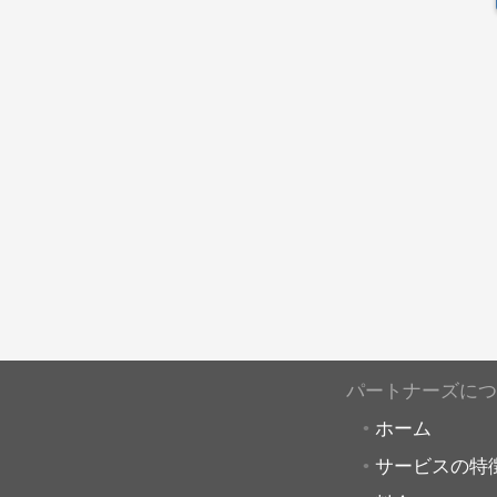
パートナーズにつ
ホーム
サービスの特