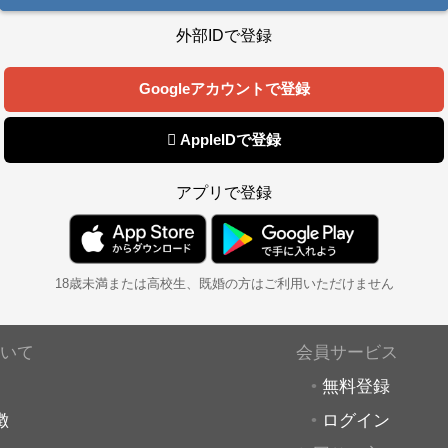
外部IDで登録
Googleアカウントで登録
 AppleIDで登録
アプリで登録
18歳未満または高校生、既婚の方はご利用いただけません
いて
会員サービス
無料登録
徴
ログイン