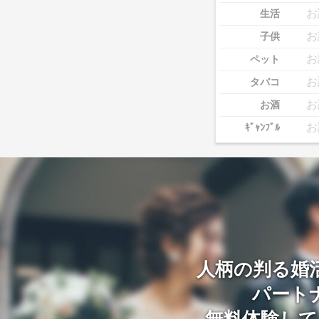
お
生活
お
子供
お
ペット
お
タバコ
お
お酒
お
ｷﾞｬﾝﾌﾞﾙ
人柄の判る婚
パート
無料体験して