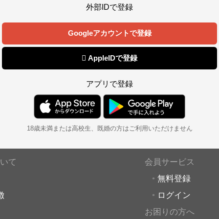
外部IDで登録
Googleアカウントで登録
 AppleIDで登録
アプリで登録
18歳未満または高校生、既婚の方はご利用いただけません
いて
会員サービス
無料登録
徴
ログイン
お困りの方へ