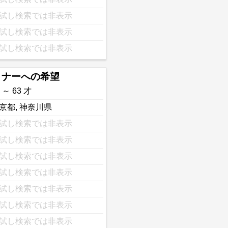
試し検索では非表示
試し検索では非表示
試し検索では非表示
トナーへの希望
 ～ 63 才
京都
,
神奈川県
試し検索では非表示
試し検索では非表示
試し検索では非表示
試し検索では非表示
試し検索では非表示
試し検索では非表示
試し検索では非表示