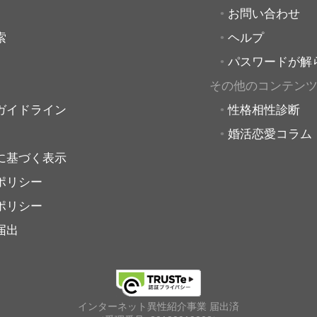
お問い合わせ
索
ヘルプ
パスワードが解
その他のコンテン
ガイドライン
性格相性診断
婚活恋愛コラム
に基づく表示
ポリシー
ポリシー
届出
インターネット異性紹介事業 届出済