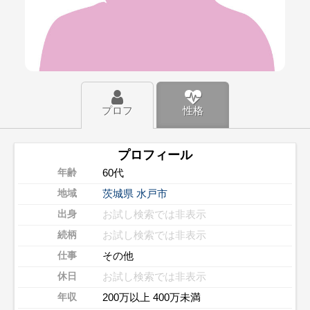
プロフ
性格
プロフィール
60代
年齢
茨城県
水戸市
地域
お試し検索では非表示
出身
お試し検索では非表示
続柄
その他
仕事
お試し検索では非表示
休日
200万以上 400万未満
年収