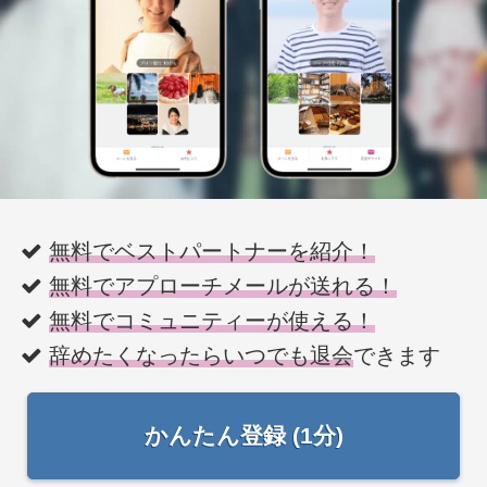
無料でベストパートナーを紹介！
無料でアプローチメールが送れる！
無料でコミュニティーが使える！
辞めたくなったらいつでも退会
できます
かんたん登録 (1分)