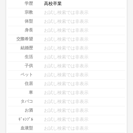
高校卒業
学歴
お試し検索では非表示
宗教
お試し検索では非表示
体型
お試し検索では非表示
身長
お試し検索では非表示
交際希望
お試し検索では非表示
結婚歴
お試し検索では非表示
生活
お試し検索では非表示
子供
お試し検索では非表示
ペット
お試し検索では非表示
住居
お試し検索では非表示
車
お試し検索では非表示
タバコ
お試し検索では非表示
お酒
お試し検索では非表示
ｷﾞｬﾝﾌﾞﾙ
お試し検索では非表示
血液型