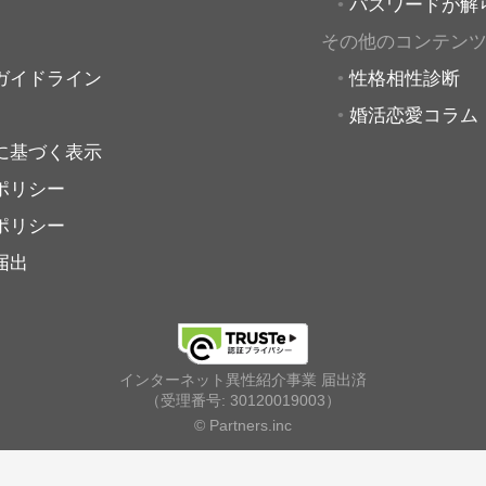
パスワードが解
その他のコンテン
ガイドライン
性格相性診断
婚活恋愛コラム
に基づく表示
ポリシー
ポリシー
届出
インターネット異性紹介事業 届出済
（受理番号: 30120019003）
© Partners.inc