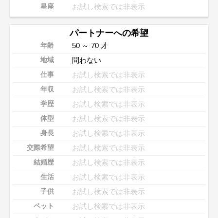
お試し検索では非表示
星座
パートナーへの希望
50 ～ 70 才
年齢
問わない
地域
お試し検索では非表示
仕事
お試し検索では非表示
年収
お試し検索では非表示
学歴
お試し検索では非表示
体型
お試し検索では非表示
身長
お試し検索では非表示
交際希望
お試し検索では非表示
結婚歴
お試し検索では非表示
生活
お試し検索では非表示
子供
お試し検索では非表示
ペット