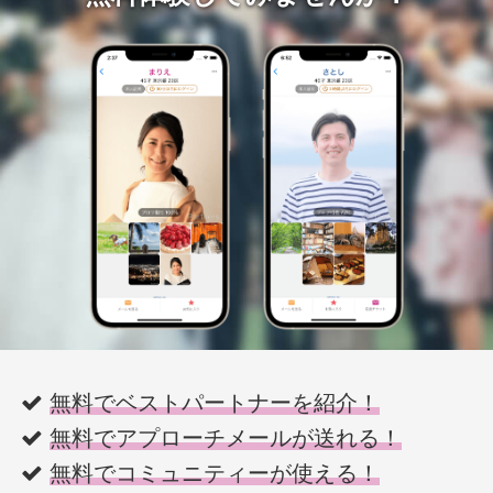
無料でベストパートナーを紹介！
無料でアプローチメールが送れる！
無料でコミュニティーが使える！