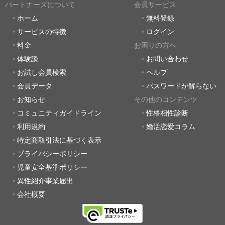
パートナーズについて
会員サービス
ホーム
無料登録
サービスの特徴
ログイン
料金
お困りの方へ
体験談
お問い合わせ
お試し会員検索
ヘルプ
会員データ
パスワードが解らない
お知らせ
その他のコンテンツ
コミュニティガイドライン
性格相性診断
利用規約
婚活恋愛コラム
特定商取引法に基づく表示
プライバシーポリシー
児童安全基準ポリシー
異性紹介事業届出
会社概要