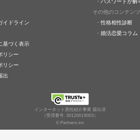
パスワードが解
その他のコンテン
ガイドライン
性格相性診断
婚活恋愛コラム
に基づく表示
ポリシー
ポリシー
届出
インターネット異性紹介事業 届出済
（受理番号: 30120019003）
© Partners.inc