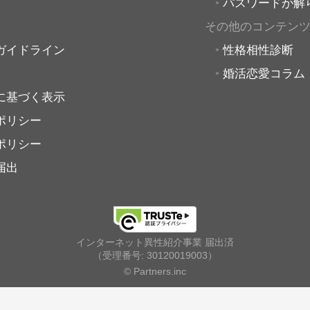
パスワードが解
その他のコンテン
ガイドライン
性格相性診断
婚活恋愛コラム
に基づく表示
ポリシー
ポリシー
届出
インターネット異性紹介事業 届出済
（受理番号: 30120019003）
© Partners.inc