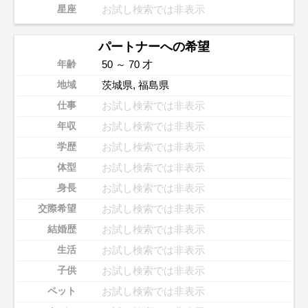
お試し検索では非表示
星座
パートナーへの希望
50 ～ 70 才
年齢
茨城県
,
福島県
地域
お試し検索では非表示
仕事
お試し検索では非表示
年収
お試し検索では非表示
学歴
お試し検索では非表示
体型
お試し検索では非表示
身長
お試し検索では非表示
交際希望
お試し検索では非表示
結婚歴
お試し検索では非表示
生活
お試し検索では非表示
子供
お試し検索では非表示
ペット