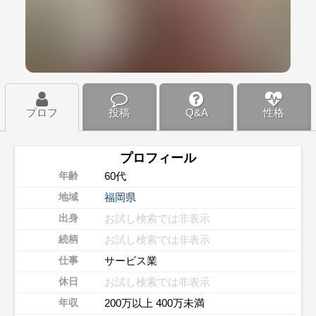
プロフ
投稿
Q&A
性格
プロフィール
60代
年齢
福岡県
地域
お試し検索では非表示
出身
お試し検索では非表示
続柄
サービス業
仕事
お試し検索では非表示
休日
200万以上 400万未満
年収