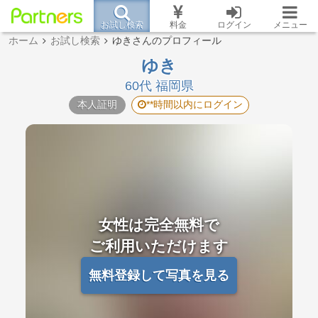
お試し検索
料金
ログイン
メニュー
ホーム
お試し検索
ゆきさんのプロフィール
ゆき
60代 福岡県
本人証明
**時間以内にログイン
女性は完全無料で
ご利用いただけます
無料登録して写真を見る