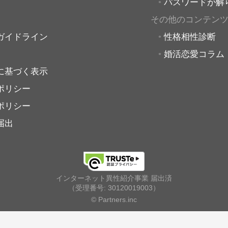
パスワードが解
その他のコンテン
ガイドライン
性格相性診断
婚活恋愛コラム
に基づく表示
ポリシー
ポリシー
届出
インターネット異性紹介事業 届出済
（受理番号: 30120019003）
© Partners.inc