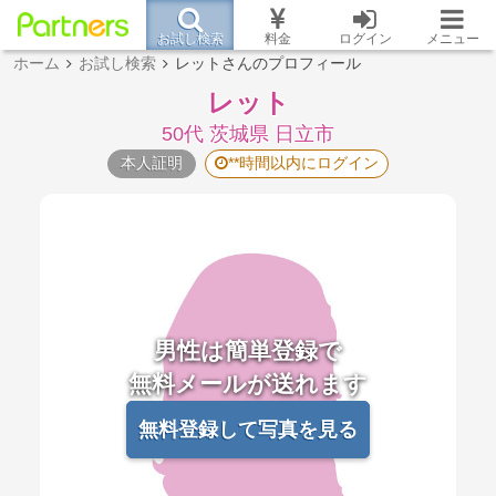
お試し検索
料金
ログイン
メニュー
ホーム
お試し検索
レットさんのプロフィール
レット
50代 茨城県 日立市
本人証明
**時間以内にログイン
男性は簡単登録で
無料メールが送れます
無料登録して写真を見る