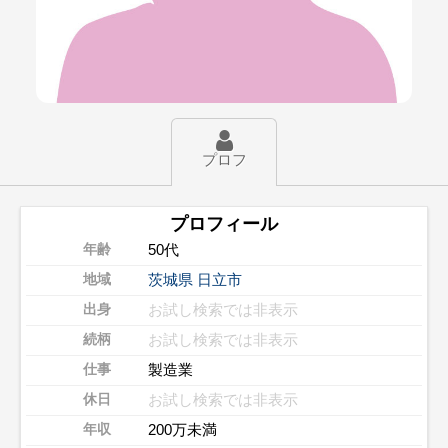
プロフ
プロフィール
50代
年齢
茨城県
日立市
地域
お試し検索では非表示
出身
お試し検索では非表示
続柄
製造業
仕事
お試し検索では非表示
休日
200万未満
年収