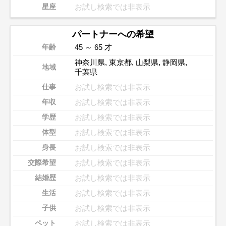
お試し検索では非表示
星座
パートナーへの希望
45 ～ 65 才
年齢
神奈川県
,
東京都
,
山梨県
,
静岡県
,
地域
千葉県
お試し検索では非表示
仕事
お試し検索では非表示
年収
お試し検索では非表示
学歴
お試し検索では非表示
体型
お試し検索では非表示
身長
お試し検索では非表示
交際希望
お試し検索では非表示
結婚歴
お試し検索では非表示
生活
お試し検索では非表示
子供
お試し検索では非表示
ペット