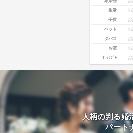
お
結婚歴
お
生活
お
子供
お
ペット
お
タバコ
お
お酒
お
ｷﾞｬﾝﾌﾞﾙ
人柄の判る婚
パート