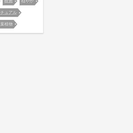
映画
穏やか
リチュアル
観葉植物