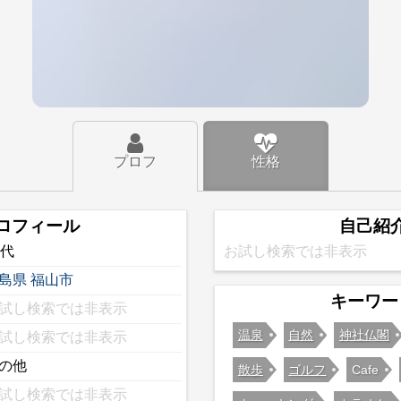
プロフ
性格
ロフィール
自己紹
0代
お試し検索では非表示
島県
福山市
キーワー
試し検索では非表示
温泉
自然
神社仏閣
試し検索では非表示
の他
散歩
ゴルフ
Cafe
試し検索では非表示