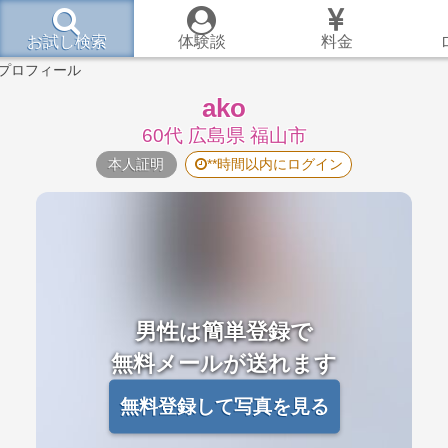
お試し検索
体験談
料金
のプロフィール
ako
60代 広島県 福山市
本人証明
**時間以内にログイン
男性は簡単登録で
無料メールが送れます
無料登録して写真を見る