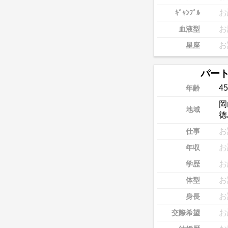
お
ｷﾞｬﾝﾌﾞﾙ
お
血液型
お
星座
パー
45
年齢
岡
地域
徳
お
仕事
お
年収
お
学歴
お
体型
お
身長
お
交際希望