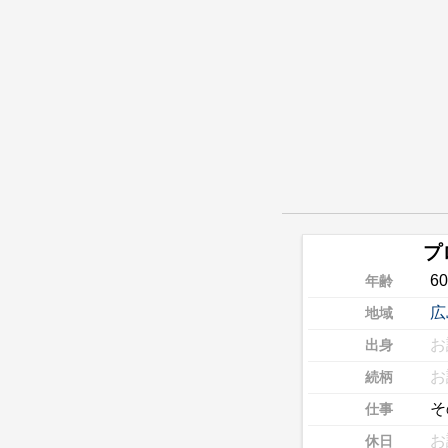
プ
6
年齢
広
地域
お
出身
お
続柄
そ
仕事
お
休日