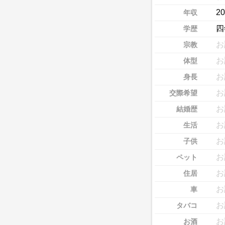
2
年収
四
学歴
お
宗教
お
体型
お
身長
お
交際希望
お
結婚歴
お
生活
お
子供
お
ペット
お
住居
お
車
お
タバコ
お
お酒