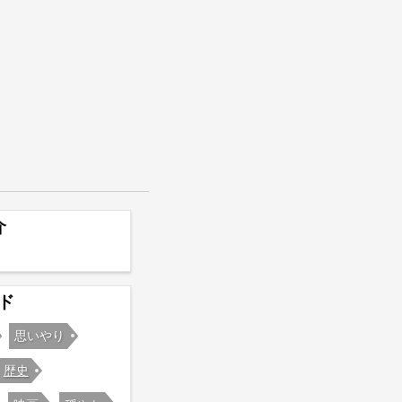
介
ド
思いやり
歴史