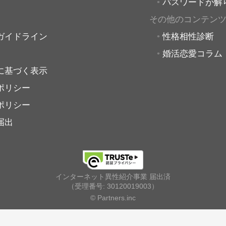
パスワードが解
その他のコンテン
ガイドライン
性格相性診断
婚活恋愛コラム
に基づく表示
ポリシー
ポリシー
届出
インターネット異性紹介事業 届出済
（受理番号: 30120019003）
© Partners.inc