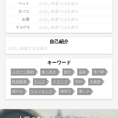
お試し検索では非表示
ペット
お試し検索では非表示
タバコ
お試し検索では非表示
お酒
お試し検索では非表示
ｷﾞｬﾝﾌﾞﾙ
自己紹介
お試し検索では非表示
キーワード
スポーツ観戦
食べ歩き
旅行
温泉
道の駅
映画鑑賞
テニス
ドライブ
笑顔
水族館
穏やか
ウォーキング
御朱印
優しさ