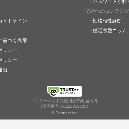
パスワードが解
その他のコンテン
ガイドライン
性格相性診断
婚活恋愛コラム
に基づく表示
ポリシー
ポリシー
届出
インターネット異性紹介事業 届出済
（受理番号: 30120019003）
© Partners.inc