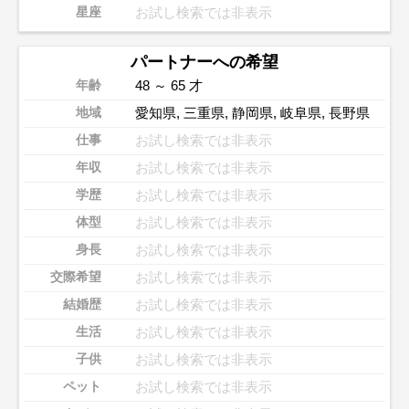
お試し検索では非表示
星座
パートナーへの希望
48 ～ 65 才
年齢
愛知県
,
三重県
,
静岡県
,
岐阜県
,
長野県
地域
お試し検索では非表示
仕事
お試し検索では非表示
年収
お試し検索では非表示
学歴
お試し検索では非表示
体型
お試し検索では非表示
身長
お試し検索では非表示
交際希望
お試し検索では非表示
結婚歴
お試し検索では非表示
生活
お試し検索では非表示
子供
お試し検索では非表示
ペット