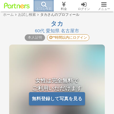
お試し検索
料金
ログイン
メニュー
ホーム
お試し検索
タカさんのプロフィール
タカ
60代 愛知県 名古屋市
本人証明
**時間以内にログイン
女性は完全無料で
ご利用いただけます
無料登録して写真を見る