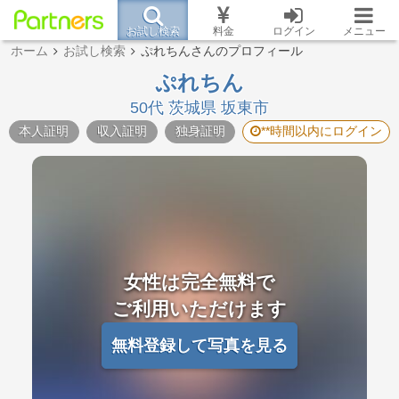
お試し検索
料金
ログイン
メニュー
ホーム
お試し検索
ぷれちんさんのプロフィール
ぷれちん
50代 茨城県 坂東市
本人証明
収入証明
独身証明
**時間以内にログイン
女性は完全無料で
ご利用いただけます
無料登録して写真を見る