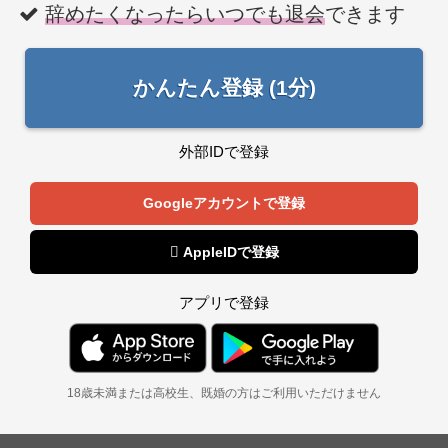
辞めたくなったらいつでも退会
できます
かんたん登録 (1分)
外部IDで登録
Googleアカウントで登録
 AppleIDで登録
アプリで登録
18歳未満または高校生、既婚の方はご利用いただけません