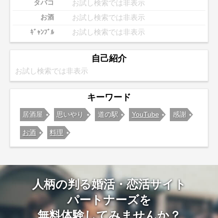
お試し検索では非表示
タバコ
お試し検索では非表示
お酒
お試し検索では非表示
ｷﾞｬﾝﾌﾞﾙ
自己紹介
お試し検索では非表示
キーワード
居酒屋
思いやり
道の駅
YouTube
感謝
お酒
料理
人柄の判る婚活・恋活サイト
パートナーズを
無料体験してみませんか？