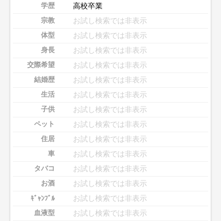
高校卒業
学歴
お試し検索では非表示
宗教
お試し検索では非表示
体型
お試し検索では非表示
身長
お試し検索では非表示
交際希望
お試し検索では非表示
結婚歴
お試し検索では非表示
生活
お試し検索では非表示
子供
お試し検索では非表示
ペット
お試し検索では非表示
住居
お試し検索では非表示
車
お試し検索では非表示
タバコ
お試し検索では非表示
お酒
お試し検索では非表示
ｷﾞｬﾝﾌﾞﾙ
お試し検索では非表示
血液型