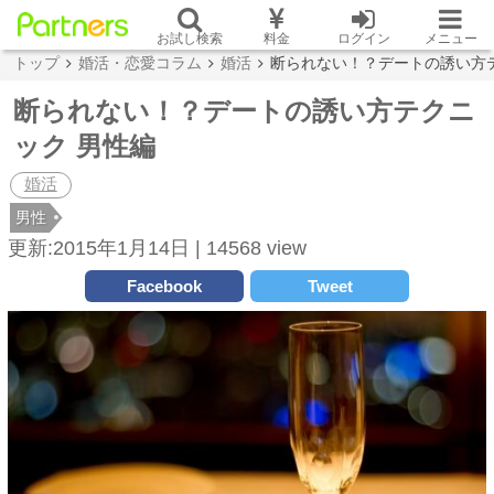
お試し検索
料金
ログイン
メニュー
トップ
婚活・恋愛コラム
婚活
断られない！？デートの誘い方
断られない！？デートの誘い方テクニ
ック 男性編
婚活
男性
更新:2015年1月14日 |
14568 view
Facebook
Tweet