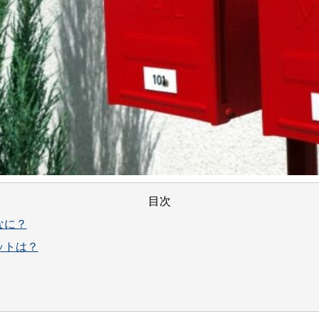
目次
なに？
ットは？