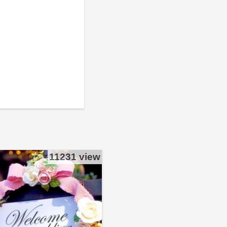
。
11231 view