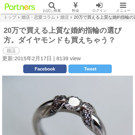
お試し検索
料金
ログイン
メニュー
トップ
婚活・恋愛コラム
婚活
20万で買える上質な婚約指輪
20万で買える上質な婚約指輪の選び
方。ダイヤモンドも買えちゃう？
婚活
更新:2015年2月17日 |
8139 view
Facebook
Tweet