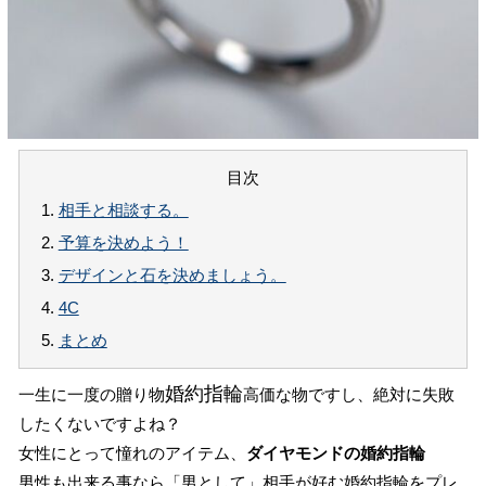
目次
1.
相手と相談する。
2.
予算を決めよう！
3.
デザインと石を決めましょう。
4.
4C
5.
まとめ
婚約指輪
一生に一度の贈り物
高価な物ですし、絶対に失敗
したくないですよね？
女性にとって憧れのアイテム、
ダイヤモンドの婚約指輪
男性も出来る事なら「男として」相手が好む婚約指輪をプレ