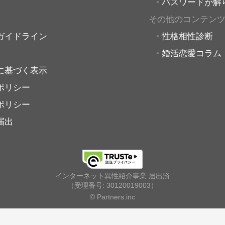
パスワードが解
その他のコンテン
ガイドライン
性格相性診断
婚活恋愛コラム
に基づく表示
ポリシー
ポリシー
届出
インターネット異性紹介事業 届出済
（受理番号: 30120019003）
© Partners.inc