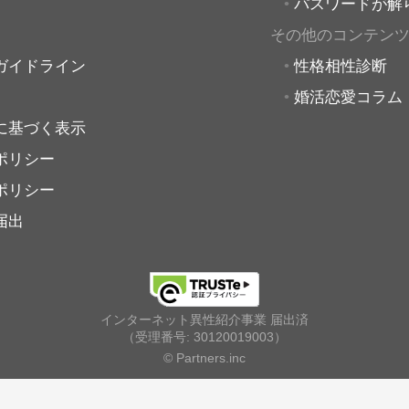
パスワードが解
その他のコンテン
ガイドライン
性格相性診断
婚活恋愛コラム
に基づく表示
ポリシー
ポリシー
届出
インターネット異性紹介事業 届出済
（受理番号: 30120019003）
© Partners.inc