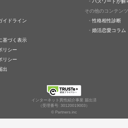
パスワードが解
その他のコンテン
ガイドライン
性格相性診断
婚活恋愛コラム
に基づく表示
ポリシー
ポリシー
届出
インターネット異性紹介事業 届出済
（受理番号: 30120019003）
© Partners.inc