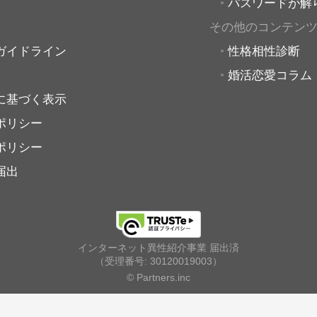
パスワードが解
その他のコンテン
ガイドライン
性格相性診断
婚活恋愛コラム
に基づく表示
ポリシー
ポリシー
届出
インターネット異性紹介事業 届出済
（受理番号: 30120019003）
© Partners.inc