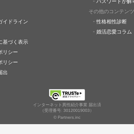
パスワードが解
その他のコンテン
ガイドライン
性格相性診断
婚活恋愛コラム
に基づく表示
ポリシー
ポリシー
届出
インターネット異性紹介事業 届出済
（受理番号: 30120019003）
© Partners.inc