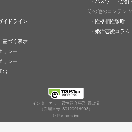
パスワードが解
その他のコンテン
ガイドライン
性格相性診断
婚活恋愛コラム
に基づく表示
ポリシー
ポリシー
届出
インターネット異性紹介事業 届出済
（受理番号: 30120019003）
© Partners.inc