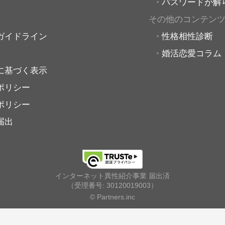
パスワードが解
その他のコンテン
ガイドライン
性格相性診断
婚活恋愛コラム
に基づく表示
ポリシー
ポリシー
届出
インターネット異性紹介事業 届出済
（受理番号: 30120019003）
© Partners.inc