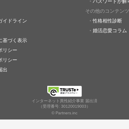
パスワードが解
その他のコンテン
ガイドライン
性格相性診断
婚活恋愛コラム
に基づく表示
ポリシー
ポリシー
届出
インターネット異性紹介事業 届出済
（受理番号: 30120019003）
© Partners.inc