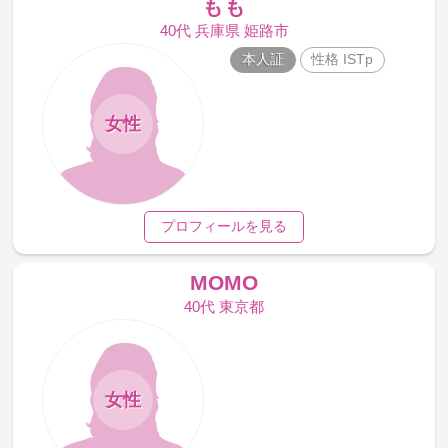
もも
40代 兵庫県 姫路市
本人証
性格 ISTp
女性
プロフィールを見る
MOMO
40代 東京都
女性