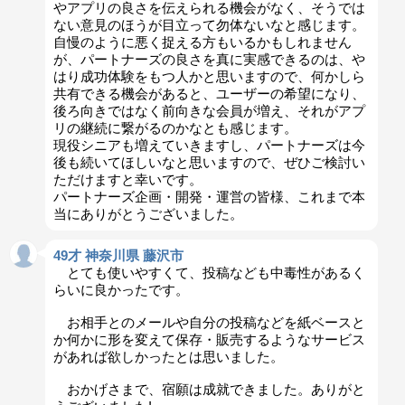
やアプリの良さを伝えられる機会がなく、そうでは
ない意見のほうが目立って勿体ないなと感じます。
自慢のように悪く捉える方もいるかもしれません
が、パートナーズの良さを真に実感できるのは、や
はり成功体験をもつ人かと思いますので、何かしら
共有できる機会があると、ユーザーの希望になり、
後ろ向きではなく前向きな会員が増え、それがアプ
リの継続に繋がるのかなとも感じます。
現役シニアも増えていきますし、パートナーズは今
後も続いてほしいなと思いますので、ぜひご検討い
ただけますと幸いです。
パートナーズ企画・開発・運営の皆様、これまで本
当にありがとうございました。
49才 神奈川県 藤沢市
とても使いやすくて、投稿なども中毒性があるく
らいに良かったです。
お相手とのメールや自分の投稿などを紙ベースと
か何かに形を変えて保存・販売するようなサービス
があれば欲しかったとは思いました。
おかげさまで、宿願は成就できました。ありがと