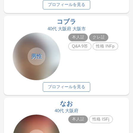
プロフィールを見る
コブラ
40代 大阪府 大阪市
本人証
クレ証
Q&A 9答
性格 INFp
男性
プロフィールを見る
なお
40代 大阪府
本人証
性格 ISFj