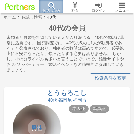
お試し検索
料金
ログイン
メニュー
ホーム
お試し検索
40代
40代の会員
未婚者と再婚を希望している人が入り混じる、40代の婚活は非
常に活発です。 国勢調査では「40代の5人に1人が独身者であ
る」と発表されており、独身者の数値は高めですので、必要以
上に不安になったり、焦ったりする必要はありません。 しか
し、その分ライバルも多いと言うことですので、婚活サイトや
お見合いパーティー、婚活イベントなど積極的に参加していき
ましょう。
検索条件を変更
とうもろこし
40代 福岡県 福岡市
本人証
写真証
男性