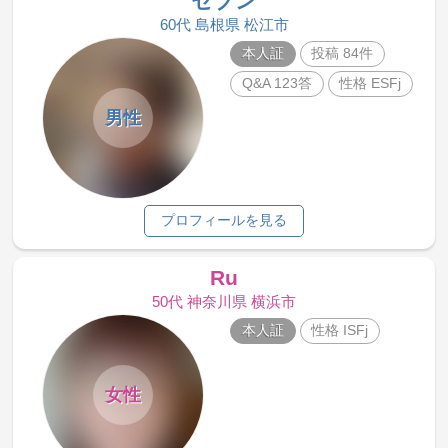
セブン
60代 島根県 松江市
本人証
投稿 84件
Q&A 123答
性格 ESFj
男性
プロフィールを見る
Ru
50代 神奈川県 横浜市
本人証
性格 ISFj
女性