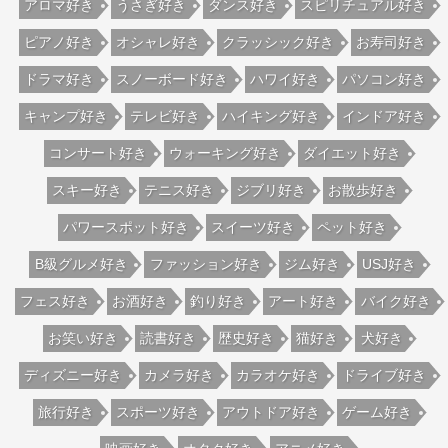
アロマ好き
うさぎ好き
ダンス好き
スピリチュアル好き
ピアノ好き
オシャレ好き
クラッシック好き
お寿司好き
ドラマ好き
スノーボード好き
ハワイ好き
パソコン好き
キャンプ好き
テレビ好き
ハイキング好き
インドア好き
コンサート好き
ウォーキング好き
ダイエット好き
スキー好き
テニス好き
ジブリ好き
お散歩好き
パワースポット好き
スイーツ好き
ペット好き
B級グルメ好き
ファッション好き
ジム好き
USJ好き
フェス好き
お酒好き
釣り好き
アート好き
バイク好き
お笑い好き
読書好き
歴史好き
猫好き
犬好き
ディズニー好き
カメラ好き
カラオケ好き
ドライブ好き
旅行好き
スポーツ好き
アウトドア好き
ゲーム好き