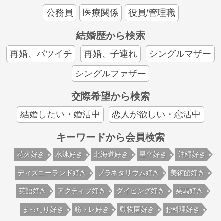
公務員
医療関係
役員/管理職
結婚歴から検索
再婚、バツイチ
再婚、子連れ
シングルマザー
シングルファザー
交際希望から検索
結婚したい・婚活中
恋人が欲しい・恋活中
キーワードから会員検索
花火好き
水泳好き
北海道好き
星空好き
沖縄好き
ディズニーランド好き
プラネタリウム好き
美術館好き
英語好き
アクティブ好き
ダイビング好き
乗馬好き
まったり好き
筋トレ好き
動物園好き
お料理好き