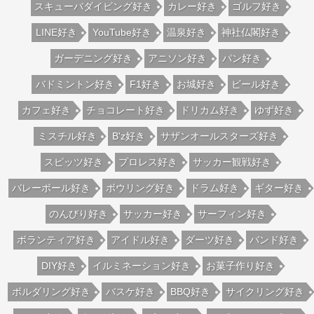
スキューバダイビング好き
カレー好き
ゴルフ好き
LINE好き
YouTube好き
温泉好き
神社仏閣好き
ガーデニング好き
アニソン好き
パン好き
バドミントン好き
F1好き
お城好き
ビール好き
カフェ好き
チョコレート好き
ドリカム好き
ゆず好き
ミスチル好き
B'z好き
サザンオールスターズ好き
スピッツ好き
プロレス好き
サッカー観戦好き
バレーボール好き
ボウリング好き
ドラム好き
ギター好き
のんびり好き
サッカー好き
サーフィン好き
ボランティア好き
アイドル好き
ダーツ好き
バンド好き
DIY好き
イルミネーション好き
お菓子作り好き
ボルダリング好き
バスケ好き
BBQ好き
サイクリング好き