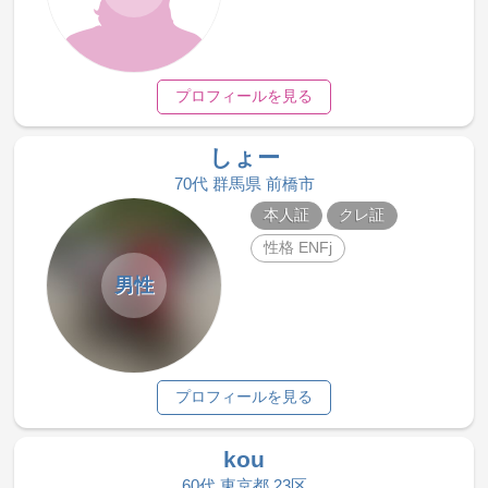
プロフィールを見る
しょー
70代 群馬県 前橋市
本人証
クレ証
性格 ENFj
男性
プロフィールを見る
kou
60代 東京都 23区