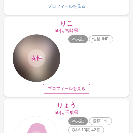
プロフィールを見る
りこ
50代 宮崎県
本人証
性格 INFj
女性
プロフィールを見る
りょう
50代 千葉県
本人証
投稿 1件
Q&A 10問 42答