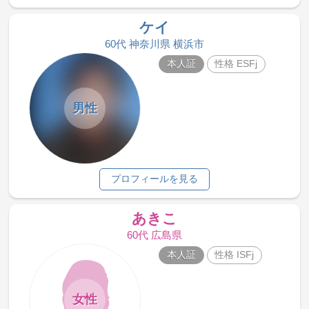
ケイ
60代 神奈川県 横浜市
本人証
性格 ESFj
男性
プロフィールを見る
あきこ
60代 広島県
本人証
性格 ISFj
女性