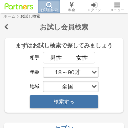
お試し検索
料金
ログイン
メニュー
ホーム
お試し検索
お試し会員検索
まずはお試し検索で
探してみましょう
男性
女性
相手
18～90才
年齢
全国
地域
検索する