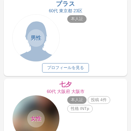
プラス
60代 東京都 23区
本人証
男性
プロフィールを見る
七夕
60代 大阪府 大阪市
本人証
投稿 4件
性格 INTp
女性