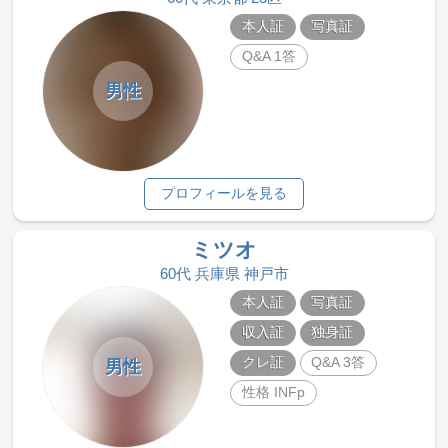
本人証
写真証
Q&A 1答
男性
プロフィールを見る
ミツオ
60代 兵庫県 神戸市
本人証
写真証
収入証
独身証
クレ証
Q&A 3答
男性
性格 INFp