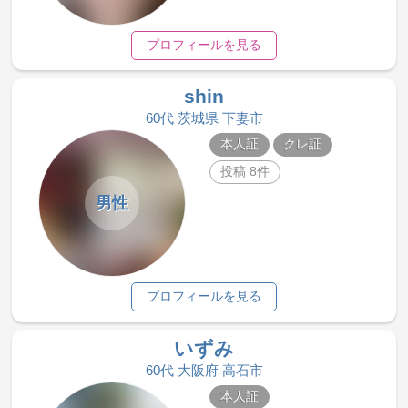
プロフィールを見る
shin
60代 茨城県 下妻市
本人証
クレ証
投稿 8件
男性
プロフィールを見る
いずみ
60代 大阪府 高石市
本人証