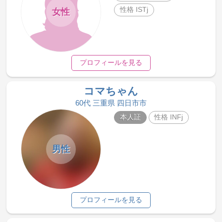
性格 ISTj
女性
プロフィールを見る
コマちゃん
60代 三重県 四日市市
本人証
性格 INFj
男性
プロフィールを見る