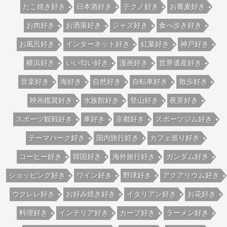
たこ焼き好き
日本酒好き
テクノ好き
お蕎麦好き
お肉好き
お洒落好き
ジャズ好き
食べ歩き好き
お風呂好き
インターネット好き
紅葉好き
神戸好き
横浜好き
いい匂い好き
漫画好き
世界遺産好き
音楽好き
海好き
自然好き
自転車好き
散歩好き
映画鑑賞好き
水族館好き
登山好き
夜景好き
スポーツ観戦好き
車好き
京都好き
スポーツジム好き
テーマパーク好き
国内旅行好き
カフェ巡り好き
コーヒー好き
韓国好き
海外旅行好き
ガンダム好き
ショッピング好き
ワイン好き
野球好き
アクアリウム好き
ウクレレ好き
お好み焼き好き
イタリアン好き
お花好き
料理好き
インテリア好き
カープ好き
ラーメン好き