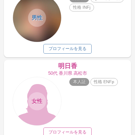
性格 INFj
男性
プロフィールを見る
明日香
50代 香川県 高松市
本人証
性格 ENFp
女性
プロフィールを見る