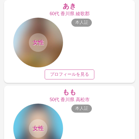
あき
60代 香川県 綾歌郡
本人証
女性
プロフィールを見る
もも
50代 香川県 高松市
本人証
女性