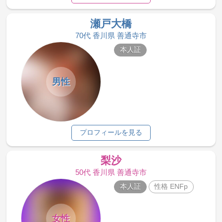
瀬戸大橋
70代 香川県 善通寺市
本人証
男性
プロフィールを見る
梨沙
50代 香川県 善通寺市
本人証
性格 ENFp
女性