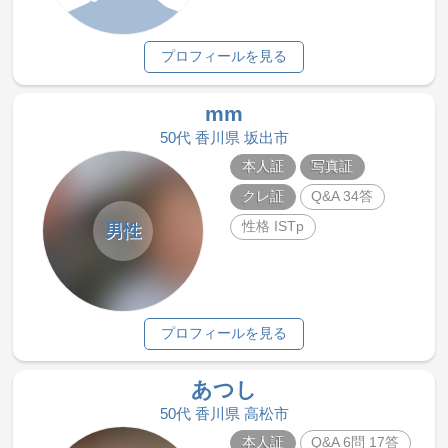
プロフィールを見る
mm
50代 香川県 坂出市
本人証
写真証
クレ証
Q&A 34答
性格 ISTp
男性
プロフィールを見る
あつし
50代 香川県 高松市
本人証
Q&A 6問 17答