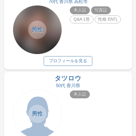
70代 香川県 高松市
本人証
写真証
Q&A 1答
性格 ENTj
男性
プロフィールを見る
タツロウ
50代 香川県
本人証
男性