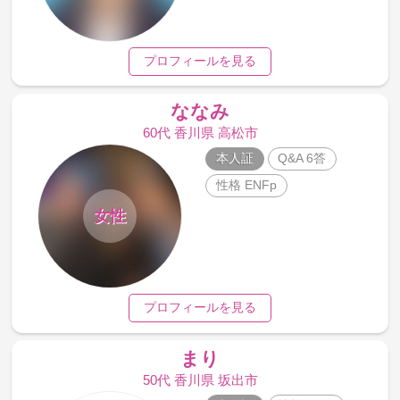
プロフィールを見る
ななみ
60代 香川県 高松市
本人証
Q&A 6答
性格 ENFp
女性
プロフィールを見る
まり
50代 香川県 坂出市