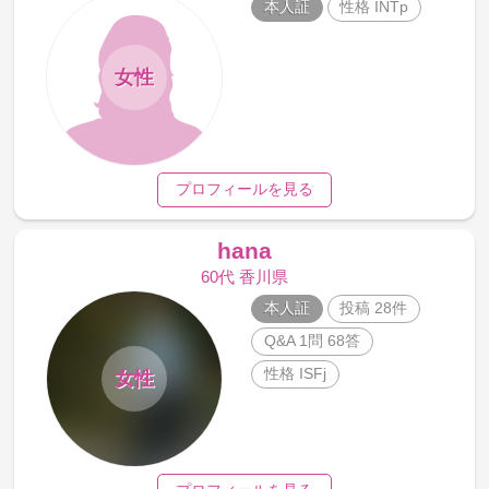
本人証
性格 INTp
女性
プロフィールを見る
hana
60代 香川県
本人証
投稿 28件
Q&A 1問 68答
性格 ISFj
女性