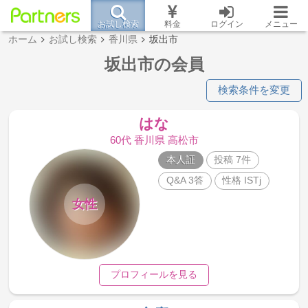
お試し検索
料金
ログイン
メニュー
ホーム
お試し検索
香川県
坂出市
坂出市の会員
検索条件を変更
はな
60代 香川県 高松市
本人証
投稿 7件
Q&A 3答
性格 ISTj
女性
プロフィールを見る