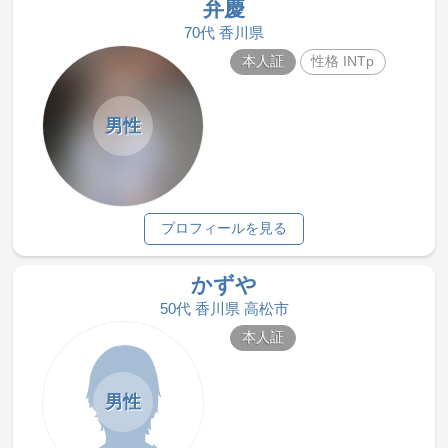
弁慶
70代 香川県
本人証
性格 INTp
男性
プロフィールを見る
かずや
50代 香川県 高松市
本人証
男性