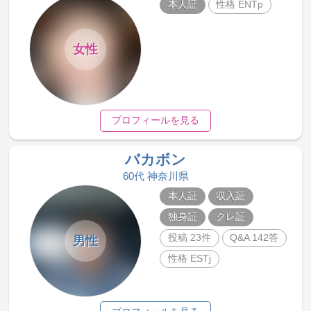
本人証
性格 ENTp
女性
プロフィールを見る
バカボン
60代 神奈川県
本人証
収入証
独身証
クレ証
投稿 23件
Q&A 142答
男性
性格 ESTj