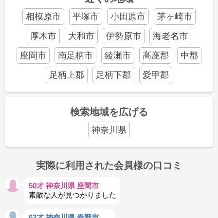
相模原市
平塚市
小田原市
茅ヶ崎市
厚木市
大和市
伊勢原市
海老名市
座間市
南足柄市
綾瀬市
高座郡
中郡
足柄上郡
足柄下郡
愛甲郡
検索地域を広げる
神奈川県
実際に利用された会員様の口コミ
50才 神奈川県 座間市
素敵な人が見つかりました
62才 神奈川県 秦野市