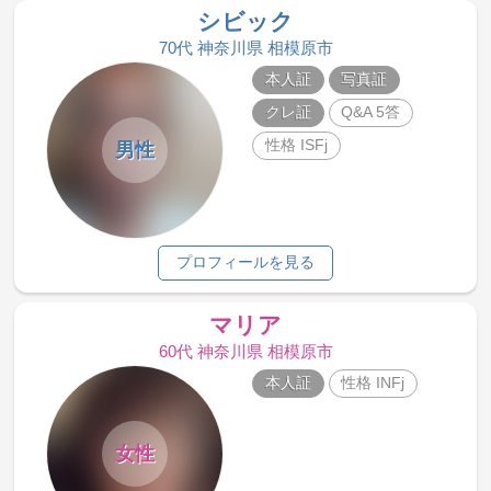
シビック
70代 神奈川県 相模原市
本人証
写真証
クレ証
Q&A 5答
性格 ISFj
男性
プロフィールを見る
マリア
60代 神奈川県 相模原市
本人証
性格 INFj
女性