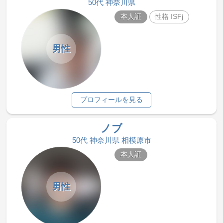
50代 神奈川県
本人証
性格 ISFj
男性
プロフィールを見る
ノブ
50代 神奈川県 相模原市
本人証
男性