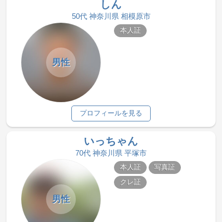
しん
50代 神奈川県 相模原市
本人証
男性
プロフィールを見る
いっちゃん
70代 神奈川県 平塚市
本人証
写真証
クレ証
男性