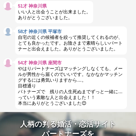
51才 神奈川県
いい人と出会うことが出来ました。
ありがとうございました。
58才 神奈川県 平塚市
自宅の近くの候補者を絞って推奨してくれるのが、
とても良かったです。お陰さまで素晴らしいパート
ナーと出会えました。ありがとうございました。
54才 神奈川県 座間市
やはりパートナーズはマッチングしなくても、メー
ルが男性から届くのでいいです。なかなかマッチン
グするには勇気いりますから…。
目標通り
パトナーズで 残りの人生死ぬまでずっと一緒に…
っていう素敵な人と出会えました！！
本当にありがとうございました😊
人柄の判る婚活・恋活サイト
パートナーズを