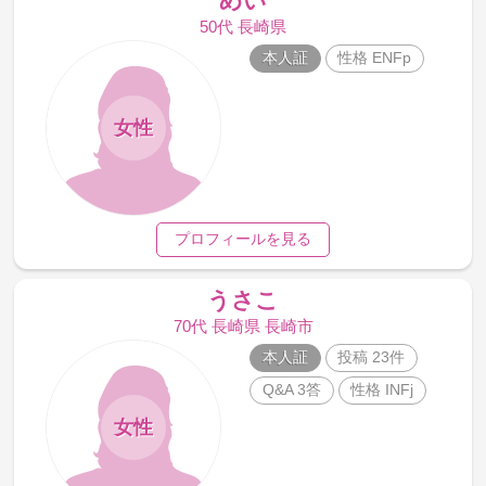
めい
50代 長崎県
本人証
性格 ENFp
女性
プロフィールを見る
うさこ
70代 長崎県 長崎市
本人証
投稿 23件
Q&A 3答
性格 INFj
女性