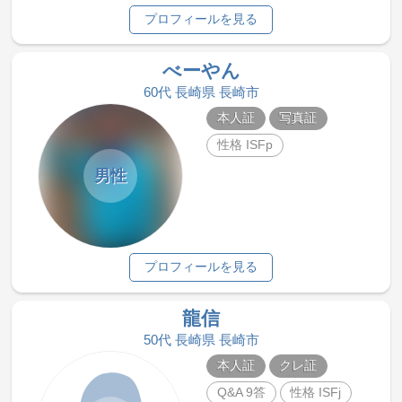
プロフィールを見る
べーやん
60代 長崎県 長崎市
本人証
写真証
性格 ISFp
男性
プロフィールを見る
龍信
50代 長崎県 長崎市
本人証
クレ証
Q&A 9答
性格 ISFj