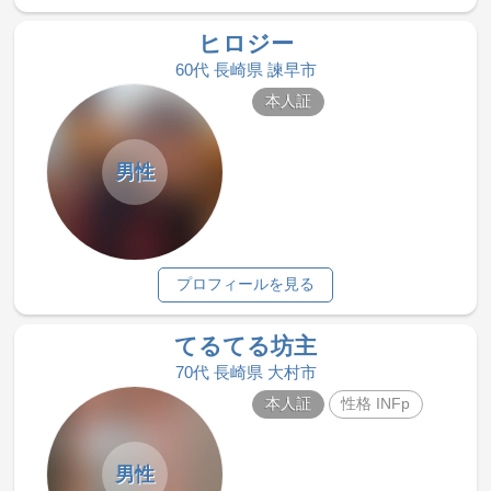
ヒロジー
60代 長崎県 諫早市
本人証
男性
プロフィールを見る
てるてる坊主
70代 長崎県 大村市
本人証
性格 INFp
男性