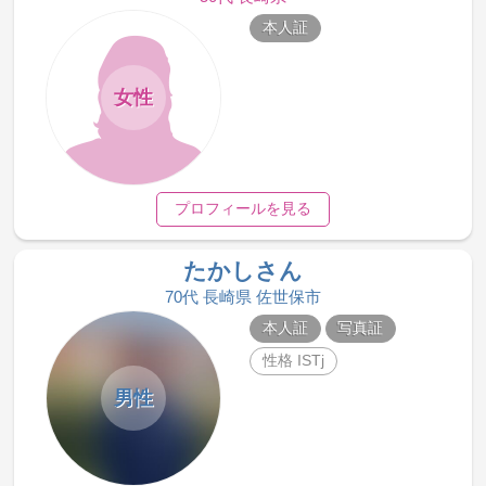
本人証
女性
プロフィールを見る
たかしさん
70代 長崎県 佐世保市
本人証
写真証
性格 ISTj
男性