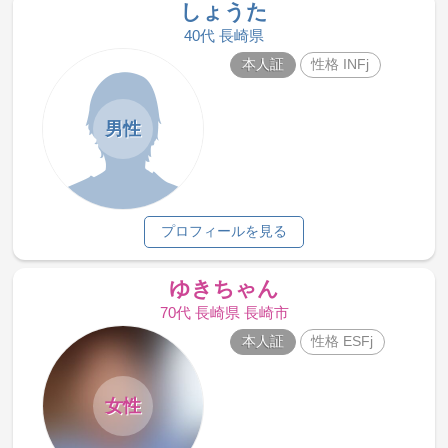
しょうた
40代 長崎県
本人証
性格 INFj
男性
プロフィールを見る
ゆきちゃん
70代 長崎県 長崎市
本人証
性格 ESFj
女性