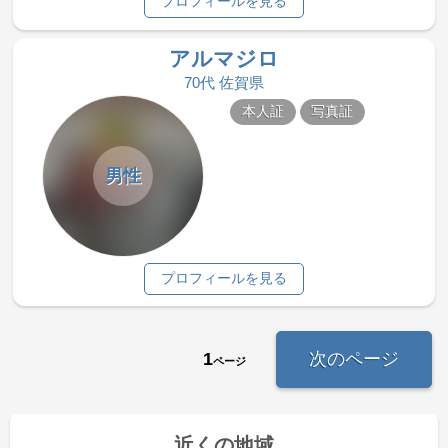
プロフィールを見る
アルマジロ
70代 佐賀県
本人証
写真証
男性
プロフィールを見る
1
次のページ
ページ
近くの地域