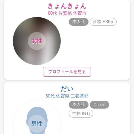
きょんきょん
60代 佐賀県 佐賀市
本人証
性格 ESFp
女性
プロフィールを見る
だい
50代 佐賀県 三養基郡
本人証
クレ証
性格 INTj
男性