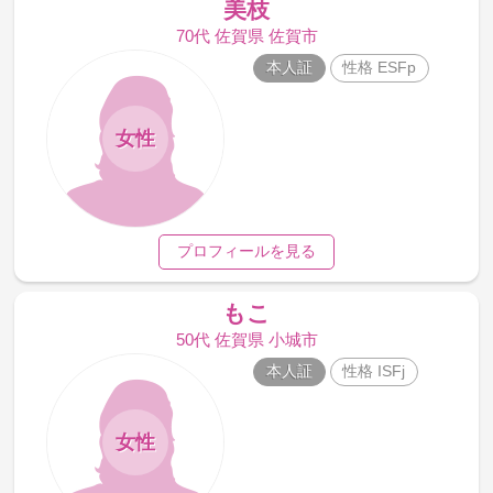
美枝
70代 佐賀県 佐賀市
本人証
性格 ESFp
女性
プロフィールを見る
もこ
50代 佐賀県 小城市
本人証
性格 ISFj
女性