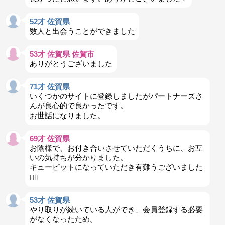
52才 佐賀県
数人と出会うことができました
53才 佐賀県 佐賀市
ありがとうございました
71才 佐賀県
いくつかのサイトに登録しましたがパートナーズさ
んが良心的で良かったです。
お世話になりました。
69才 佐賀県
お陰様で、お付き合いさせていただくうちに、お互
いの気持ちが分かりました。
キューピットになっていただき有難うございました
🙇‍♀️
53才 佐賀県
やり取りが続いている人ができ、会員登録する必要
がなくなったため。