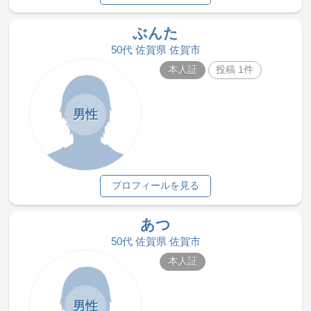
ぶんた
50代 佐賀県 佐賀市
本人証
投稿 1件
男性
プロフィールを見る
あつ
50代 佐賀県 佐賀市
本人証
男性