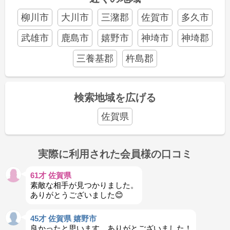
柳川市
大川市
三潴郡
佐賀市
多久市
武雄市
鹿島市
嬉野市
神埼市
神埼郡
三養基郡
杵島郡
検索地域を広げる
佐賀県
実際に利用された会員様の口コミ
61才 佐賀県
素敵な相手が見つかりました。
ありがとうございました😊
45才 佐賀県 嬉野市
良かったと思います。ありがとございました！