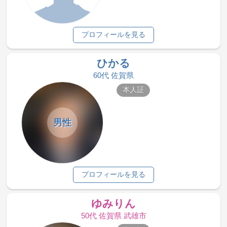
プロフィールを見る
ひかる
60代 佐賀県
本人証
男性
プロフィールを見る
ゆみりん
50代 佐賀県 武雄市