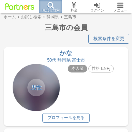
お試し検索
料金
ログイン
メニュー
ホーム
お試し検索
静岡県
三島市
三島市の会員
検索条件を変更
かな
50代 静岡県 富士市
本人証
性格 ENFj
男性
プロフィールを見る