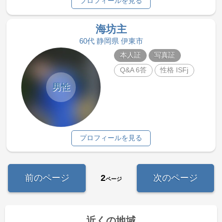
プロフィールを見る
海坊主
60代 静岡県 伊東市
本人証
写真証
Q&A 6答
性格 ISFj
男性
プロフィールを見る
前のページ
2
次のページ
ページ
近くの地域