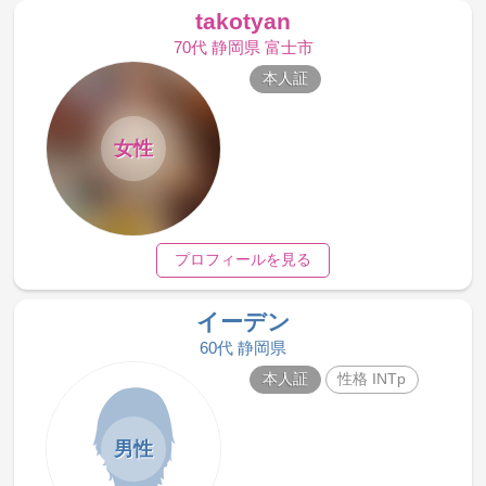
takotyan
70代 静岡県 富士市
本人証
女性
プロフィールを見る
イーデン
60代 静岡県
本人証
性格 INTp
男性