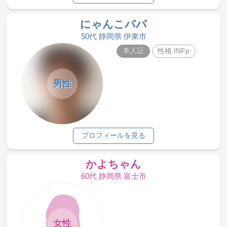
にゃんこパパ
50代 静岡県 伊東市
本人証
性格 INFp
男性
プロフィールを見る
かよちゃん
60代 静岡県 富士市
女性