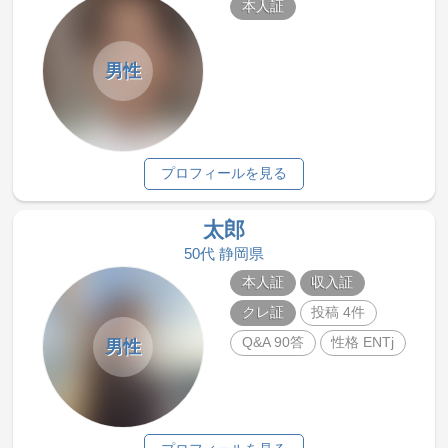
本人証
男性
プロフィールを見る
太郎
50代 静岡県
本人証
収入証
クレ証
投稿 4件
Q&A 90答
性格 ENTj
男性