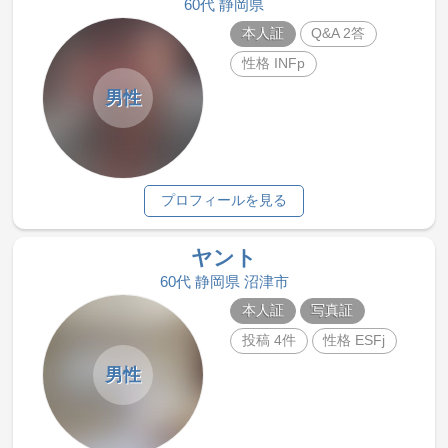
60代 静岡県
本人証
Q&A 2答
性格 INFp
男性
プロフィールを見る
ヤント
60代 静岡県 沼津市
本人証
写真証
投稿 4件
性格 ESFj
男性