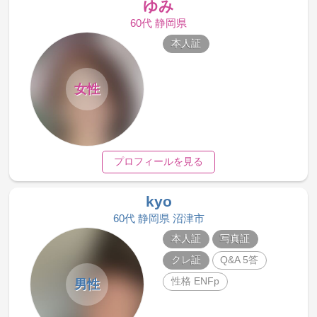
ゆみ
60代 静岡県
本人証
女性
プロフィールを見る
kyo
60代 静岡県 沼津市
本人証
写真証
クレ証
Q&A 5答
性格 ENFp
男性