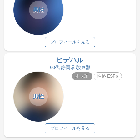
男性
プロフィールを見る
ヒデハル
60代 静岡県 駿東郡
本人証
性格 ESFp
男性
プロフィールを見る