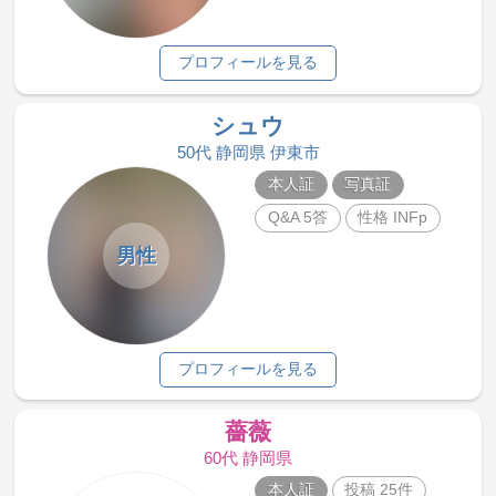
プロフィールを見る
シュウ
50代 静岡県 伊東市
本人証
写真証
Q&A 5答
性格 INFp
男性
プロフィールを見る
薔薇
60代 静岡県
本人証
投稿 25件