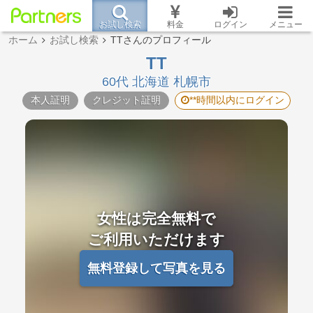
お試し検索
料金
ログイン
メニュー
ホーム
お試し検索
TTさんのプロフィール
TT
60代 北海道 札幌市
本人証明
クレジット証明
**時間以内にログイン
女性は完全無料で
ご利用いただけます
無料登録して写真を見る