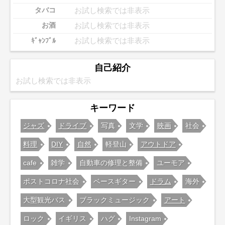
お試し検索では非表示
タバコ
お試し検索では非表示
お酒
お試し検索では非表示
ｷﾞｬﾝﾌﾞﾙ
自己紹介
お試し検索では非表示
キーワード
ジャズ
ドライブ
写真
文学
映画
社会
料理
DIY
自然
軽登山
アウトドア
cafe
雑学
自動車の修理と整備
ユーモア
ポストコロナ社会
ベースギター
ドラム
海外
大型観光バス
ブラックミュージック
アート
ロック
イギリス
ハグ
Instagram