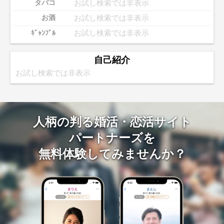
お試し検索では非表示
タバコ
お試し検索では非表示
お酒
お試し検索では非表示
ｷﾞｬﾝﾌﾞﾙ
自己紹介
お試し検索では非表示
人柄の判る婚活・恋活サイト
パートナーズを
無料体験してみませんか？