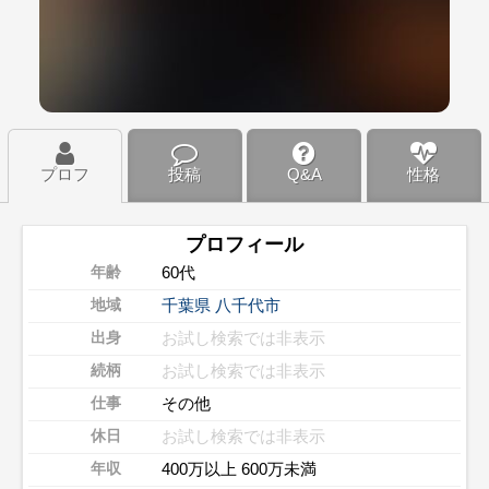
プロフ
投稿
Q&A
性格
プロフィール
60代
年齢
千葉県
八千代市
地域
お試し検索では非表示
出身
お試し検索では非表示
続柄
その他
仕事
お試し検索では非表示
休日
400万以上 600万未満
年収