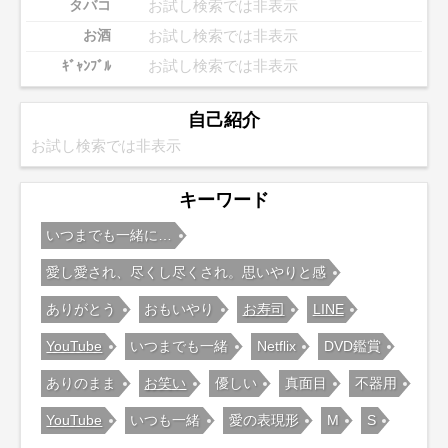
お試し検索では非表示
タバコ
お試し検索では非表示
お酒
お試し検索では非表示
ｷﾞｬﾝﾌﾞﾙ
自己紹介
お試し検索では非表示
キーワード
いつまでも一緒に…
愛し愛され、尽くし尽くされ。思いやりと感
ありがとう
おもいやり
お寿司
LINE
YouTube
いつまでも一緒
Netflix
DVD鑑賞
ありのまま
お笑い
優しい
真面目
不器用
YouTube
いつも一緒
愛の表現形
М
S