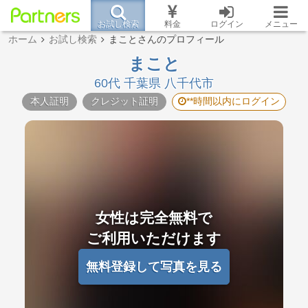
お試し検索
料金
ログイン
メニュー
ホーム
お試し検索
まことさんのプロフィール
まこと
60代 千葉県 八千代市
本人証明
クレジット証明
**時間以内にログイン
女性は完全無料で
ご利用いただけます
無料登録して写真を見る