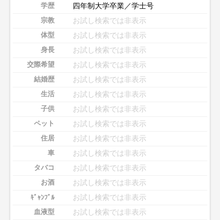
四年制大学卒業／学士号
学歴
お試し検索では非表示
宗教
お試し検索では非表示
体型
お試し検索では非表示
身長
お試し検索では非表示
交際希望
お試し検索では非表示
結婚歴
お試し検索では非表示
生活
お試し検索では非表示
子供
お試し検索では非表示
ペット
お試し検索では非表示
住居
お試し検索では非表示
車
お試し検索では非表示
タバコ
お試し検索では非表示
お酒
お試し検索では非表示
ｷﾞｬﾝﾌﾞﾙ
お試し検索では非表示
血液型