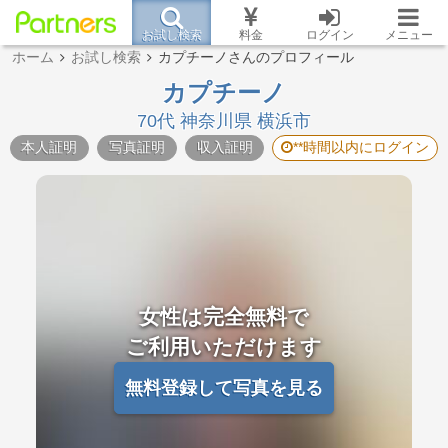
お試し検索
料金
ログイン
メニュー
ホーム
お試し検索
カプチーノさんのプロフィール
カプチーノ
70代 神奈川県 横浜市
本人証明
写真証明
収入証明
**時間以内にログイン
女性は完全無料で
ご利用いただけます
無料登録して写真を見る