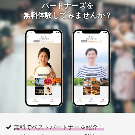
パートナーズを
無料体験してみませんか？
無料でベストパートナーを紹介！