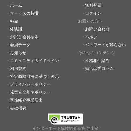
ホーム
無料登録
サービスの特徴
ログイン
料金
お困りの方へ
体験談
お問い合わせ
お試し会員検索
ヘルプ
会員データ
パスワードが解らない
お知らせ
その他のコンテンツ
コミュニティガイドライン
性格相性診断
利用規約
婚活恋愛コラム
特定商取引法に基づく表示
プライバシーポリシー
児童安全基準ポリシー
異性紹介事業届出
会社概要
インターネット異性紹介事業 届出済