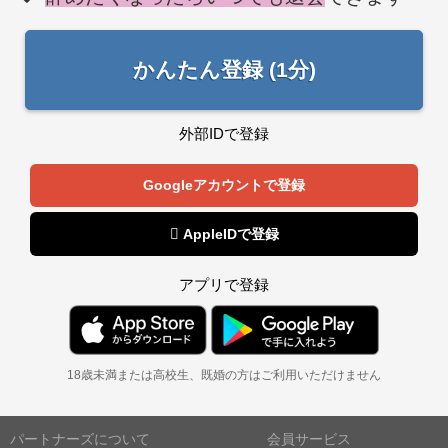
かんたん登録 (1分)
外部IDで登録
Googleアカウントで登録
 AppleIDで登録
アプリで登録
18歳未満または高校生、既婚の方はご利用いただけません
パートナーズについて
会員サービス