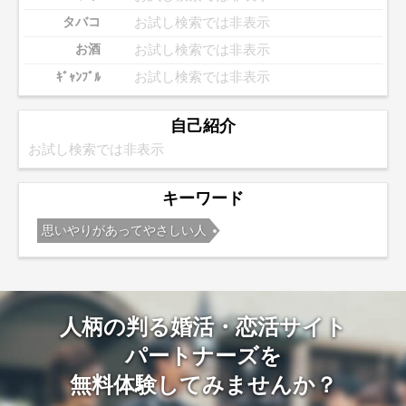
お試し検索では非表示
タバコ
お試し検索では非表示
お酒
お試し検索では非表示
ｷﾞｬﾝﾌﾞﾙ
自己紹介
お試し検索では非表示
キーワード
思いやりがあってやさしい人
人柄の判る婚活・恋活サイト
パートナーズを
無料体験してみませんか？